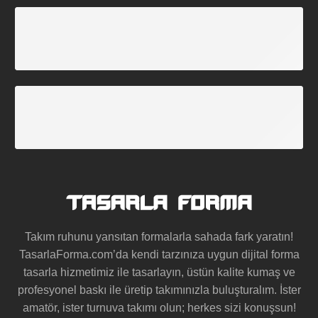
GARANTİLİ ÜRÜNLER
Tüm Formalarımız Garantilidir.
ÜCRETSİZ TASARIM
Hazır Modellerimizde Geçerli
Takım ruhunu yansıtan formalarla sahada fark yaratın!
TasarlaForma.com’da kendi tarzınıza uygun
dijital forma
tasarla
hizmetimiz ile tasarlayın, üstün kalite kumaş ve
profesyonel baskı ile üretip takımınızla buluşturalım. İster
amatör, ister turnuva takımı olun; herkes sizi konuşsun!