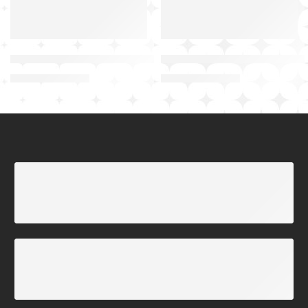
Mavi – Kırmızı Desenli Futbol Profesyonel Kumaşlı Form
Lacivert Gri Geçişli Beyaz 
₺
299,00
₺
299,00
₺
450,00
₺
450,00
ADRESE TESLİM KARGO
Tüm Türkiye'ye Gönderim
FORMA DESTEK HATTI
09:00 - 18:00 Arası