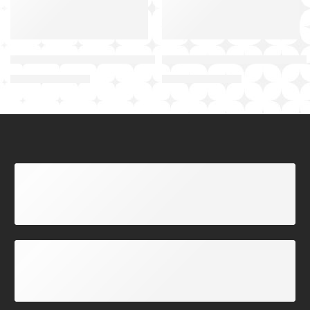
Çizgili Yeşil Futbol Kaleci Özel Desenli Forma Tasarlama
Siyah Fırça Desenli Turuncu
₺
299,00
₺
299,00
₺
450,00
₺
450,00
ADRESE TESLİM KARGO
Tüm Türkiye'ye Gönderim
FORMA DESTEK HATTI
09:00 - 18:00 Arası