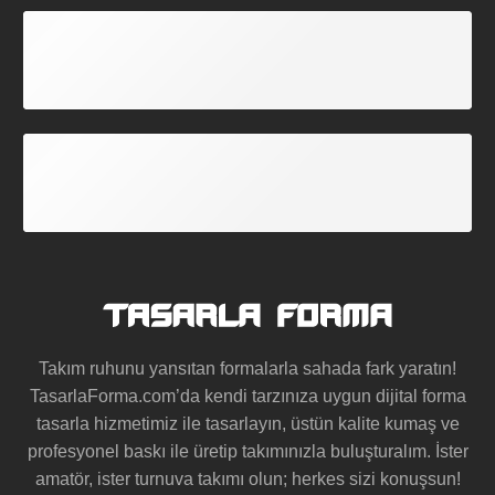
GARANTİLİ ÜRÜNLER
Tüm Formalarımız Garantilidir.
ÜCRETSİZ TASARIM
Hazır Modellerimizde Geçerli
Takım ruhunu yansıtan formalarla sahada fark yaratın!
TasarlaForma.com’da kendi tarzınıza uygun
dijital forma
tasarla
hizmetimiz ile tasarlayın, üstün kalite kumaş ve
profesyonel baskı ile üretip takımınızla buluşturalım. İster
amatör, ister turnuva takımı olun; herkes sizi konuşsun!