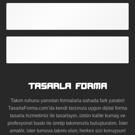
GARANTİLİ ÜRÜNLER
Tüm Formalarımız Garantilidir.
ÜCRETSİZ TASARIM
Hazır Modellerimizde Geçerli
Takım ruhunu yansıtan formalarla sahada fark yaratın!
TasarlaForma.com’da kendi tarzınıza uygun
dijital forma
tasarla
hizmetimiz ile tasarlayın, üstün kalite kumaş ve
profesyonel baskı ile üretip takımınızla buluşturalım. İster
amatör, ister turnuva takımı olun; herkes sizi konuşsun!