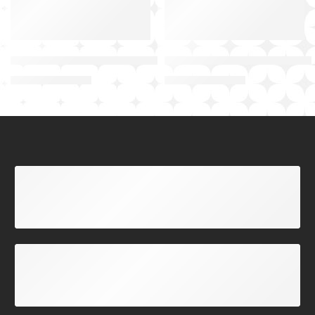
Çizgi Geçişli Mavi Futbol Forma Yaptırma Sitesi En Uygu
Siyah-Beyaz Desenli Yeşil F
₺
300,00
₺
299,00
₺
450,00
₺
450,00
ADRESE TESLİM KARGO
Tüm Türkiye'ye Gönderim
FORMA DESTEK HATTI
09:00 - 18:00 Arası