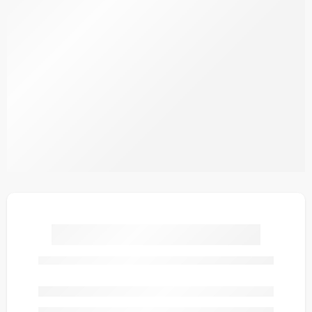
Yeşil Fırça Desenli Turkuaz
Futbol Halı Saha Forma
TF0059